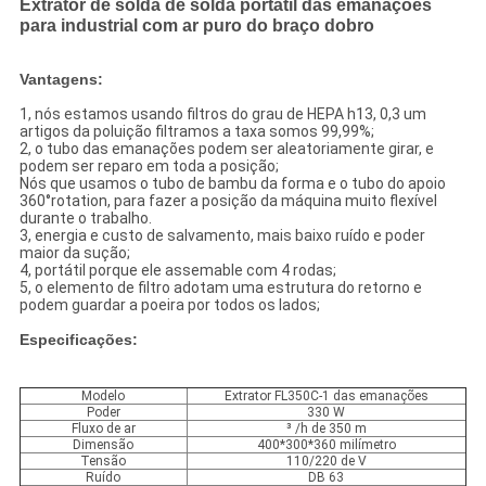
Extrator de solda de solda portátil das emanações
para industrial com ar puro do braço dobro
Vantagens:
1, nós estamos usando filtros do grau de HEPA h13, 0,3 um
artigos da poluição filtramos a taxa somos 99,99%;
2, o tubo das emanações podem ser aleatoriamente girar, e
podem ser reparo em toda a posição;
Nós que usamos o tubo de bambu da forma e o tubo do apoio
360°rotation, para fazer a posição da máquina muito flexível
durante o trabalho.
3, energia e custo de salvamento, mais baixo ruído e poder
maior da sução;
4, portátil porque ele assemable com 4 rodas;
5, o elemento de filtro adotam uma estrutura do retorno e
podem guardar a poeira por todos os lados;
Especificações:
Modelo
Extrator FL350C-1 das emanações
Poder
330 W
Fluxo de ar
³ /h de 350 m
Dimensão
400*300*360 milímetro
Tensão
110/220 de V
Ruído
DB 63