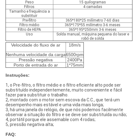
Peso
15 quilogramas
Filtros
4 camadas
Tamanho e frequência a
substituir
Pre-filtro
365*180*25 milímetro 7-60 dias
Filtro médio
365*175*55 milímetro 3-6 meses
Filtro de HEPA
365*195*250mm 3-6 meses
Uso
Solda manual, máquina pequena do laser e
robô de solda
Velocidade do fluxo de ar
18m/s
Nenhuma velocidade da carga
6500rpm
Pressão negativa
2400Pa
Porto de entrada do ar
1*75mm
Instruções:
1, o Pre-filtro, o filtro médio e o filtro eficiente alto pode ser
substituído independentemente, muito conveniente e fácil
fazer para substituir o trabalho.
2, montado com o motor sem escova da C.C., que terá um
desempenho mais estável e uma vida mais longa;
3, há uma janela do relógio, de que nós podemos facilmente
observar a situação do filtro e se deve ser substituída ou não;
4, portátil porque ele assemable com 4 rodas;
5, pressão negativa alta;
FAQ: