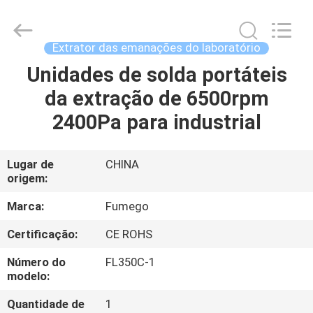
Flex
Technology
Co.,
Ltd.
All
Extrator das emanações do laboratório
Rights
Reserved.
Unidades de solda portáteis
CASA
Developed
by
ECER
da extração de 6500rpm
PRODUTOS
2400Pa para industrial
SOBRE
Lugar de
CHINA
origem:
NÓS
Marca:
Fumego
EXCURSÃO
Certificação:
CE ROHS
DA
Número do
FL350C-1
FÁBRICA
modelo:
Quantidade de
1