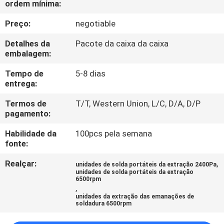
ordem mínima:
CONTROLE
DA
Preço:
negotiable
QUALIDADE
Detalhes da
Pacote da caixa da caixa
embalagem:
CONTACTE-
Tempo de
5-8 dias
entrega:
NOS
Termos de
T/T, Western Union, L/C, D/A, D/P
pagamento:
PEÇA
Habilidade da
100pcs pela semana
UMAS
fonte:
CITAÇÕES
Realçar:
,
unidades de solda portáteis da extração 2400Pa
unidades de solda portáteis da extração
6500rpm
MAPA
,
unidades da extração das emanações de
DO
soldadura 6500rpm
SITE