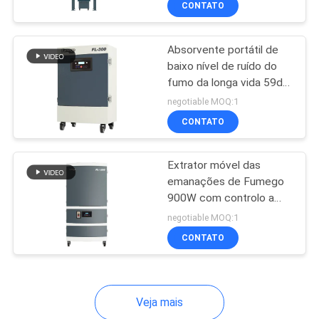
CONTATO
12
Extrator das
Absorvente portátil de
emanações do
baixo nível de ruído do
fumo da longa vida 59dB
vácuo
450m3/H
negotiable MOQ:1
CONTATO
17
Extrator móvel das
emanações de Fumego
900W com controlo a
Purificador UV do ar
distância
negotiable MOQ:1
CONTATO
Veja mais
10