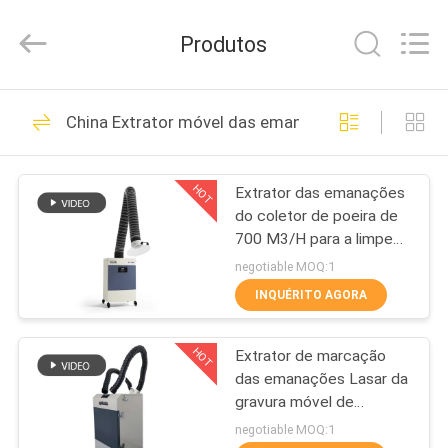
Technology
Co.,
Ltd.
Produtos
All
Rights
Reserved.
Developed
CASA
by
34
ECER
China Extrator móvel das emanações
Extrator móvel das
PRODUTOS
emanações
HOT
Extrator das emanações
do coletor de poeira de
SOBRE
700 M3/H para a limpeza
NÓS
de marcação do corte da
negotiable MOQ:1
soldadura de laser
INQUÉRITO AGORA
gravando o equipamento
35
EXCURSÃO
Extrator das
HOT
Extrator de marcação
DA
das emanações Lasar da
FÁBRICA
emanações do laser
gravura móvel de
700M3/H
negotiable MOQ:1