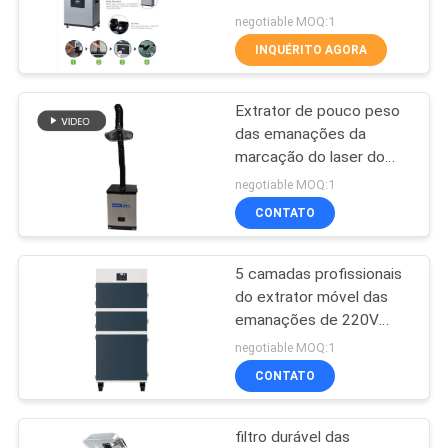
negotiable MOQ:1
INQUÉRITO AGORA
PRIVACY
6
POLICY
Unidade dental da
Extrator de pouco peso
das emanações da
sução do aerossol
marcação do laser do
extrator 80W das
negotiable MOQ:1
emanações de 11kg
CONTATO
HEPA
5 camadas profissionais
23
do extrator móvel das
Extrator das
emanações de 220V
para a soldadura
negotiable MOQ:1
emanações do
CONTATO
cabeleireiro
filtro durável das