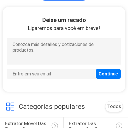
Acessórios do
Deixe um recado
extrator das
Ligaremos para você em breve!
emanações
12
Máquina de
Moxibustion
Categorias populares
Todos
1
Extrator Móvel Das 
Extrator Das 