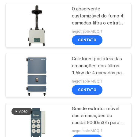
O absorvente
19
customizável do fumo 4
Coletor de poeira à
camadas filtra o extrator
móvel das emanações
negotiable MOQ:1
prova de explosões
CONTATO
Coletores portáteis das
emanações dos filtros
1.5kw de 4 camadas para
12
a gravura do laser
negotiable MOQ:1
Coletor de poeira da
CONTATO
sução
Grande extrator móvel
das emanações do
caudal 5000m3/h para o
corte do laser
negotiable MOQ:1