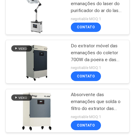
emanações do laser do
purificador do ar do laser
23
80W com o ruído que
negotiable MOQ:1
cancela o projeto
Extrator das
CONTATO
emanações do
Do extrator móvel das
salão de beleza do
emanações do coletor
700W da poeira e das
prego
emanações poder maior
negotiable MOQ:1
durável da sução
CONTATO
18
Extrator das
Absorvente das
emanações que solda o
emanações de
filtro do extrator das
HEPA
emanações de soldadura
negotiable MOQ:1
450W para a planta
CONTATO
industrial