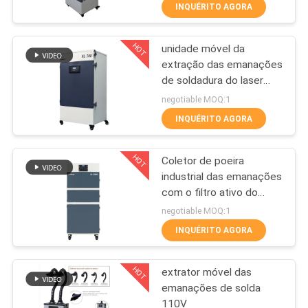
CONTROLE
INQUÉRITO AGORA
DA
HOT
unidade móvel da
QUALIDADE
31
extração das emanações
de soldadura do laser
Extrator das
CONTACTE-
700w
negotiable MOQ:1
emanações da
NOS
INQUÉRITO AGORA
solda
HOT
Coletor de poeira
PEÇA
industrial das emanações
UMAS
com o filtro ativo do
21
carbono de Jet Back
CITAÇÕES
negotiable MOQ:1
Blowing System And do
Extrator das
INQUÉRITO AGORA
pulso da Auto-limpeza
MAPA
emanações do
HOT
extrator móvel das
DO
laboratório
emanações de solda
SITE
110V