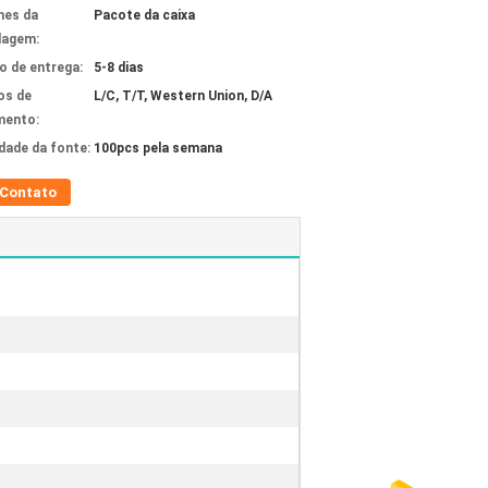
hes da
Pacote da caixa
lagem:
 de entrega:
5-8 dias
os de
L/C, T/T, Western Union, D/A
mento:
idade da fonte:
100pcs pela semana
Contato