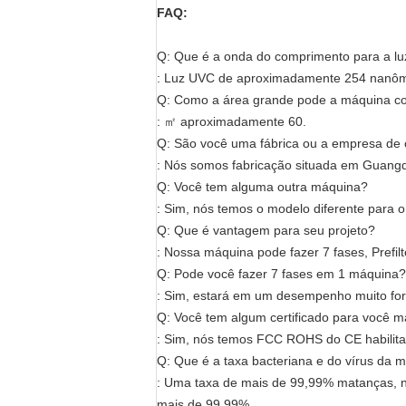
FAQ:
Q: Que é a onda do comprimento para a l
: Luz UVC de aproximadamente 254 nanôm
Q: Como a área grande pode a máquina co
: ㎡ aproximadamente 60.
Q: São você uma fábrica ou a empresa de
: Nós somos fabricação situada em Guangdo
Q: Você tem alguma outra máquina?
: Sim, nós temos o modelo diferente para o
Q: Que é vantagem para seu projeto?
: Nossa máquina pode fazer 7 fases, Prefilte
Q: Pode você fazer 7 fases em 1 máquina?
: Sim, estará em um desempenho muito for
Q: Você tem algum certificado para você 
: Sim, nós temos FCC ROHS do CE habilita
Q: Que é a taxa bacteriana e do vírus da 
: Uma taxa de mais de 99,99% matanças, nós
mais de 99,99%.