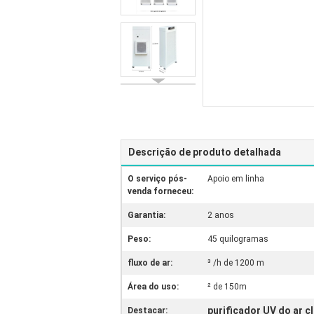
Descrição de produto detalhada
O serviço pós-
Apoio em linha
venda forneceu:
Garantia:
2 anos
Peso:
45 quilogramas
fluxo de ar:
³ /h de 1200 m
Área do uso:
² de 150m
purificador UV do ar 
Destacar: