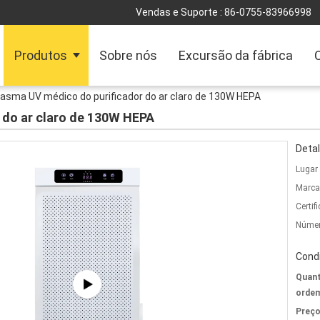
Vendas e Suporte :
86-0755-83966998
Produtos
Sobre nós
Excursão da fábrica
lasma UV médico do purificador do ar claro de 130W HEPA
 do ar claro de 130W HEPA
Detal
Lugar
Marca
Certif
Númer
Cond
Quant
ordem
Preço