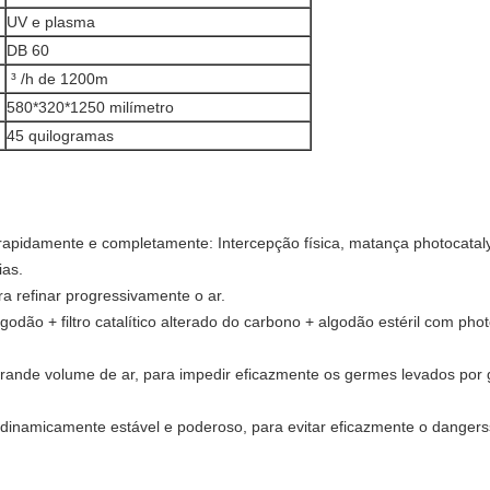
UV e plasma
DB 60
³ /h de 1200m
580*320*1250 milímetro
45 quilogramas
s rapidamente e completamente: Intercepção física, matança photocata
ias.
ra refinar progressivamente o ar.
odão + filtro catalítico alterado do carbono + algodão estéril com pho
grande volume de ar, para impedir eficazmente os germes levados por 
 dinamicamente estável e poderoso, para evitar eficazmente o danger