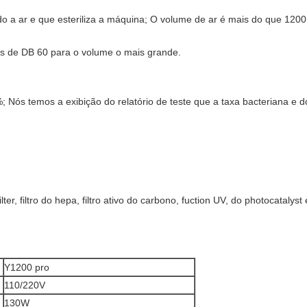
do a ar e que esteriliza a máquina; O volume de ar é mais do que 120
os de DB 60 para o volume o mais grande.
 Nós temos a exibição do relatório de teste que a taxa bacteriana e 
filter, filtro do hepa, filtro ativo do carbono, fuction UV, do photocatalys
Y1200 pro
110/220V
130W