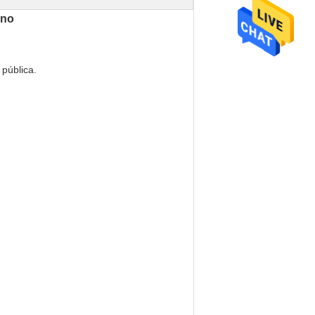
ono
 pública.