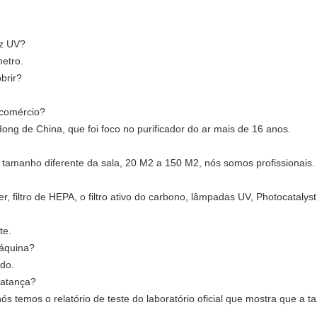
uz UV?
etro.
brir?
 comércio?
ng de China, que foi foco no purificador do ar mais de 16 anos.
 tamanho diferente da sala, 20 M2 a 150 M2, nós somos profissionais.
r, filtro de HEPA, o filtro ativo do carbono, lâmpadas UV, Photocatalys
te.
máquina?
do.
matança?
 temos o relatório de teste do laboratório oficial que mostra que a t