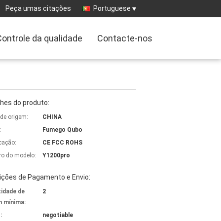
Peça umas citações
Portuguese
Controle da qualidade
Contacte-nos
hes do produto:
 de origem:
CHINA
:
Fumego Qubo
icação:
CE FCC ROHS
o do modelo:
Y1200pro
ições de Pagamento e Envio:
idade de
2
 mínima:
:
negotiable