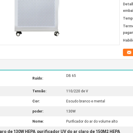
Detal
emba
Tempo
Term
paga
Habil
DB 65
Ruído:
Tensão:
110/220 de V
Cor:
Escudo branco e mental
poder:
130W
Nome:
Purificador do ar do volume alto
claro de 130W HEPA
purificador UV do ar claro de 150M2 HEPA
,