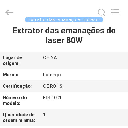
Technology
Co.,
Ltd.
All
Rights
Extrator das emanações do laser
Reserved.
Developed
Extrator das emanações do
CASA
by
ECER
laser 80W
PRODUTOS
Lugar de
CHINA
origem:
SOBRE
NÓS
Marca:
Fumego
Certificação:
CE ROHS
EXCURSÃO
Número do
FDL1001
DA
modelo:
FÁBRICA
Quantidade de
1
ordem mínima: