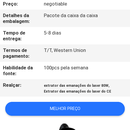
CONTROLE
Preço:
negotiable
DA
Detalhes da
Pacote da caixa da caixa
embalagem:
QUALIDADE
Tempo de
5-8 dias
entrega:
CONTACTE-
Termos de
T/T, Western Union
NOS
pagamento:
Habilidade da
100pcs pela semana
PEÇA
fonte:
UMAS
Realçar:
,
extrator das emanações do laser 80W
CITAÇÕES
Extrator das emanações do laser do CE
MAPA
MELHOR PREÇO
DO
SITE