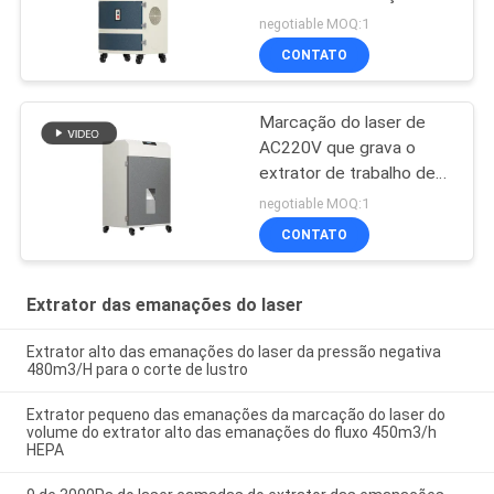
corte do laser
negotiable MOQ:1
CONTATO
Marcação do laser de
AC220V que grava o
extrator de trabalho de
madeira das emanações
negotiable MOQ:1
da poeira
CONTATO
Extrator das emanações do laser
Extrator alto das emanações do laser da pressão negativa
480m3/H para o corte de lustro
Extrator pequeno das emanações da marcação do laser do
volume do extrator alto das emanações do fluxo 450m3/h
HEPA