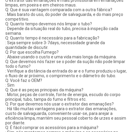
O extrator das emanações é mais profissional em emanações
limpas, em poeira e em cheiros maus.
Q: Que é sua vantagem comparada com a outra fábrica?
: Mais barato do uso, do poder de salvaguarda, e do mais preço
competitivo.
Q: Quanto tempo devemos nós limpar o tubo?
: Depende da situação real do tubo, precisa à inspeção cada
semana.
Q: Quanto tempo é necessário para a fabricação?
: Seja sempre sobre 3-7days, necessidade grande da
quantidade de discutir.
Q: Por que escolha Fumego?
: Abaixe usando o custo e uma vida mais longa da máquina.
Q: Que devemos nós fazer se o poder da sução não pode limpar
todo o fumo?
: Verifique a distância da entrada do ar e o fumo produziu o lugar,
o fluxo de ar próximo, o comprimento e o diâmetro do tubo.
Q: Você faz o OEM?
: Sim
Q: Que é as peças principais da máquina?
: Motor, peças de controle, fonte de energia, escudo do corpo
principal, tubo, tampa do fumo e filtros etc.
Q: Por que devemos nós usar o extrator das emanações?
: Há tão muitas vantagens para o extrator das emanações,
custo de salvaguarda, conveniente usar-se, para arejar a
eficiência limpa, mantém seu pessoal coberto de urzes e assim
por diante.
Q: É fácil comprar os acessórios para a máquina?