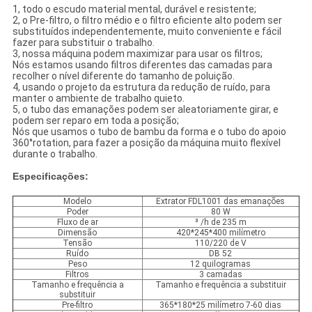
1, todo o escudo material mental, durável e resistente;
2, o Pre-filtro, o filtro médio e o filtro eficiente alto podem ser
substituídos independentemente, muito conveniente e fácil
fazer para substituir o trabalho.
3, nossa máquina podem maximizar para usar os filtros;
Nós estamos usando filtros diferentes das camadas para
recolher o nível diferente do tamanho de poluição.
4, usando o projeto da estrutura da redução de ruído, para
manter o ambiente de trabalho quieto.
5, o tubo das emanações podem ser aleatoriamente girar, e
podem ser reparo em toda a posição;
Nós que usamos o tubo de bambu da forma e o tubo do apoio
360°rotation, para fazer a posição da máquina muito flexível
durante o trabalho.
Especificações:
Modelo
Extrator FDL1001 das emanações
Poder
80 W
Fluxo de ar
³ /h de 235 m
Dimensão
420*245*400 milímetro
Tensão
110/220 de V
Ruído
DB 52
Peso
12 quilogramas
Filtros
3 camadas
Tamanho e frequência a
Tamanho e frequência a substituir
substituir
Pre-filtro
365*180*25 milímetro 7-60 dias