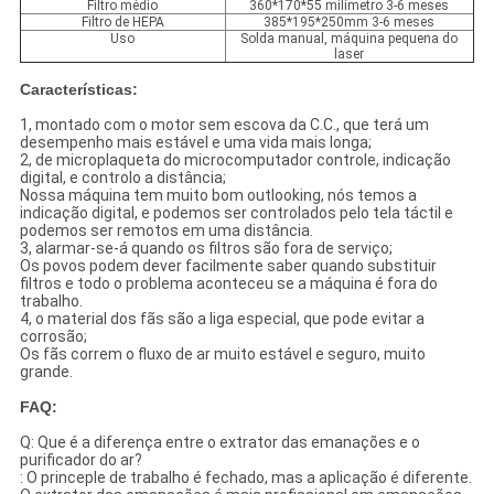
Filtro médio
360*170*55 milímetro 3-6 meses
Filtro de HEPA
385*195*250mm 3-6 meses
Uso
Solda manual, máquina pequena do
laser
Características:
1, montado com o motor sem escova da C.C., que terá um
desempenho mais estável e uma vida mais longa;
2, de microplaqueta do microcomputador controle, indicação
digital, e controlo a distância;
Nossa máquina tem muito bom outlooking, nós temos a
indicação digital, e podemos ser controlados pelo tela táctil e
podemos ser remotos em uma distância.
3, alarmar-se-á quando os filtros são fora de serviço;
Os povos podem dever facilmente saber quando substituir
filtros e todo o problema aconteceu se a máquina é fora do
trabalho.
4, o material dos fãs são a liga especial, que pode evitar a
corrosão;
Os fãs correm o fluxo de ar muito estável e seguro, muito
grande.
FAQ:
Q: Que é a diferença entre o extrator das emanações e o
purificador do ar?
: O princeple de trabalho é fechado, mas a aplicação é diferente.