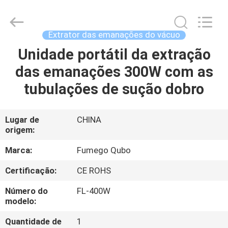
Flex
Technology
Co.,
Ltd.
All
Extrator das emanações do vácuo
Rights
Reserved.
Unidade portátil da extração
CASA
Developed
by
ECER
das emanações 300W com as
PRODUTOS
tubulações de sução dobro
SOBRE
Lugar de
CHINA
origem:
NÓS
Marca:
Fumego Qubo
EXCURSÃO
Certificação:
CE ROHS
DA
Número do
FL-400W
FÁBRICA
modelo:
Quantidade de
1