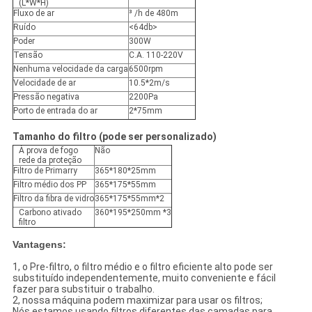
(L*W*H)
Fluxo de ar
³ /h de 480m
Ruído
<64db>
Poder
300W
Tensão
C.A. 110-220V
Nenhuma velocidade da carga
6500rpm
Velocidade de ar
10.5*2m/s
Pressão negativa
2200Pa
Porto de entrada do ar
2*75mm
Tamanho do filtro (pode ser personalizado)
À prova de fogo
Não
rede da proteção
Filtro de Primarry
365*180*25mm
Filtro médio dos PP
365*175*55mm
Filtro da fibra de vidro
365*175*55mm*2
Carbono ativado
360*195*250mm *3
filtro
Vantagens:
1, o Pre-filtro, o filtro médio e o filtro eficiente alto pode ser
substituído independentemente, muito conveniente e fácil
fazer para substituir o trabalho.
2, nossa máquina podem maximizar para usar os filtros;
Nós estamos usando filtros diferentes das camadas para