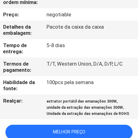
ordem mínima:
CONTROLE
DA
Preço:
negotiable
QUALIDADE
Detalhes da
Pacote da caixa da caixa
embalagem:
CONTACTE-
Tempo de
5-8 dias
entrega:
NOS
Termos de
T/T, Western Union, D/A, D/P, L/C
pagamento:
PEÇA
Habilidade da
100pcs pela semana
UMAS
fonte:
CITAÇÕES
Realçar:
,
extrator portátil das emanações 300W
,
unidade da extração das emanações 300W
MAPA
Unidade da extração das emanações de ROHS
DO
MELHOR PREÇO
SITE