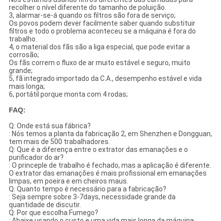
recolher o nível diferente do tamanho de poluição.
3, alarmar-se-á quando os filtros são fora de serviço;
Os povos podem dever facilmente saber quando substituir
filtros e todo o problema aconteceu se a máquina é fora do
trabalho.
4, o material dos fãs são a liga especial, que pode evitar a
corrosão;
Os fãs correm o fluxo de ar muito estável e seguro, muito
grande;
5, fã integrado importado da C.A., desempenho estável e vida
mais longa;
6, portátil porque monta com 4 rodas;
FAQ:
Q: Onde está sua fábrica?
: Nós temos a planta da fabricação 2, em Shenzhen e Dongguan,
tem mais de 500 trabalhadores.
Q: Que é a diferença entre o extrator das emanações e o
purificador do ar?
: O princeple de trabalho é fechado, mas a aplicação é diferente.
O extrator das emanações é mais profissional em emanações
limpas, em poeira e em cheiros maus.
Q: Quanto tempo é necessário para a fabricação?
: Seja sempre sobre 3-7days, necessidade grande da
quantidade de discutir.
Q: Por que escolha Fumego?
: Abaixe usando o custo e uma vida mais longa da máquina.