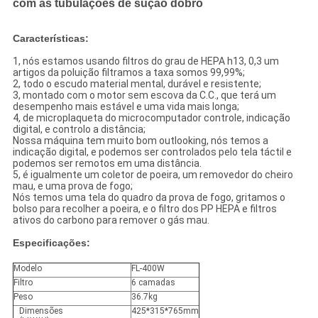
com as tubulações de sução dobro
Características:
1, nós estamos usando filtros do grau de HEPA h13, 0,3 um
artigos da poluição filtramos a taxa somos 99,99%;
2, todo o escudo material mental, durável e resistente;
3, montado com o motor sem escova da C.C., que terá um
desempenho mais estável e uma vida mais longa;
4, de microplaqueta do microcomputador controle, indicação
digital, e controlo a distância;
Nossa máquina tem muito bom outlooking, nós temos a
indicação digital, e podemos ser controlados pelo tela táctil e
podemos ser remotos em uma distância.
5, é igualmente um coletor de poeira, um removedor do cheiro
mau, e uma prova de fogo;
Nós temos uma tela do quadro da prova de fogo, gritamos o
bolso para recolher a poeira, e o filtro dos PP HEPA e filtros
ativos do carbono para remover o gás mau.
Especificações:
Modelo
FL-400W
Filtro
6 camadas
Peso
36.7kg
Dimensões
425*315*765mm