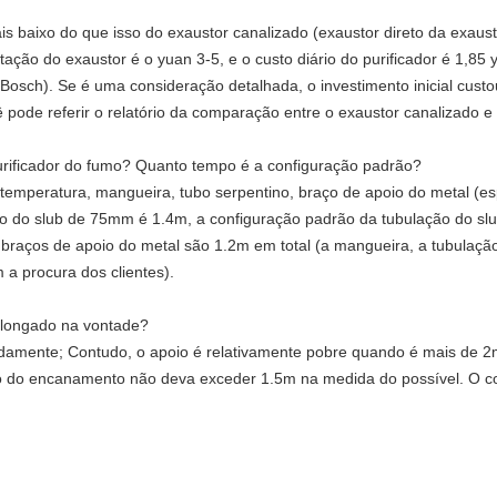
is baixo do que isso do exaustor canalizado (exaustor direto da exaus
stação do exaustor é o yuan 3-5, e o custo diário do purificador é 1,85
sch). Se é uma consideração detalhada, o investimento inicial custou
 pode referir o relatório da comparação entre o exaustor canalizado e 
urificador do fumo? Quanto tempo é a configuração padrão?
a temperatura, mangueira, tubo serpentino, braço de apoio do metal (e
ão do slub de 75mm é 1.4m, a configuração padrão da tubulação do s
braços de apoio do metal são 1.2m em total (a mangueira, a tubulação
a procura dos clientes).
alongado na vontade?
adamente; Contudo, o apoio é relativamente pobre quando é mais de 
to do encanamento não deva exceder 1.5m na medida do possível. O c