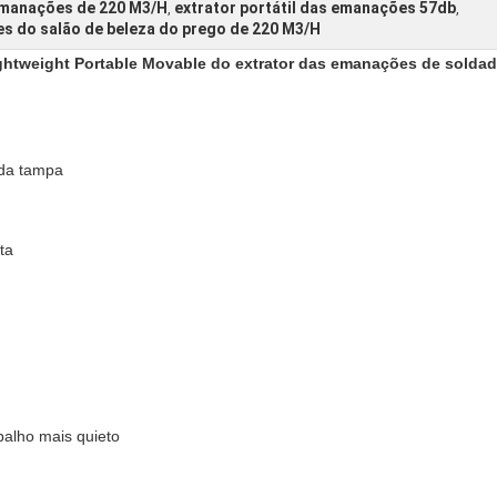
 emanações de 220 M3/H
extrator portátil das emanações 57db
,
,
s do salão de beleza do prego de 220 M3/H
ghtweight Portable Movable do extrator das emanações de soldad
e da tampa
ta
abalho mais quieto