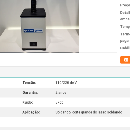
Preço
Detal
emba
Tempo
Term
paga
Habil
Tensão:
110/220 de V
Garantia:
2 anos
Ruído:
57db
Aplicação:
Soldando, corte grande do laser, soldando