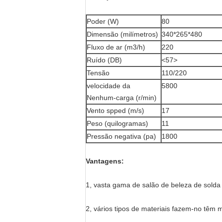
Poder (W)
80
Dimensão (milímetros)
340*265*480
Fluxo de ar (m3/h)
220
Ruído (DB)
<57>
Tensão
110/220
velocidade da
5800
Nenhum-carga (r/min)
Vento spped (m/s)
17
Peso (quilogramas)
11
Pressão negativa (pa)
1800
Vantagens:
1, vasta gama de salão de beleza de solda 
2, vários tipos de materiais fazem-no têm m