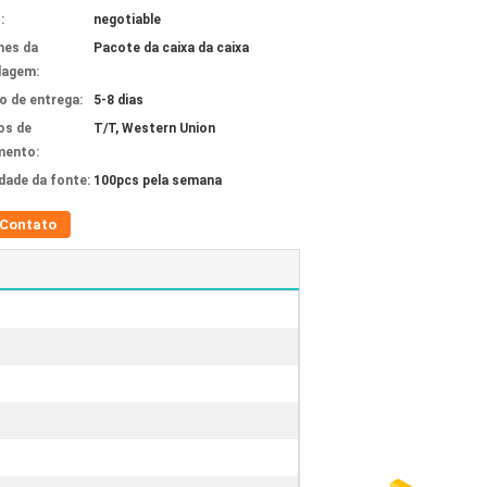
:
negotiable
hes da
Pacote da caixa da caixa
lagem:
 de entrega:
5-8 dias
os de
T/T, Western Union
mento:
idade da fonte:
100pcs pela semana
Contato