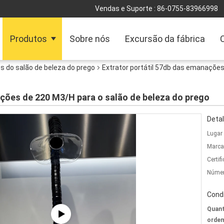
Vendas e Suporte :
86-0755-83966998
Produtos
Sobre nós
Excursão da fábrica
 do salão de beleza do prego
Extrator portátil 57db das emanações
ações de 220 M3/H para o salão de beleza do prego
Detal
Lugar
Marca
Certif
Númer
Cond
Quant
ordem