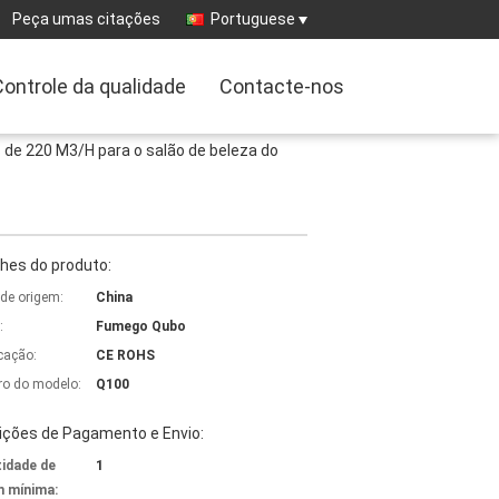
Peça umas citações
Portuguese
Controle da qualidade
Contacte-nos
 de 220 M3/H para o salão de beleza do
hes do produto:
 de origem:
China
:
Fumego Qubo
icação:
CE ROHS
o do modelo:
Q100
ições de Pagamento e Envio:
idade de
1
 mínima: