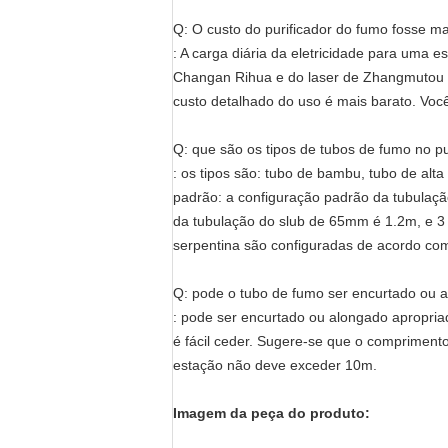
Q: O custo do purificador do fumo fosse ma
: A carga diária da eletricidade para uma e
Changan Rihua e do laser de Zhangmutou Bo
custo detalhado do uso é mais barato. Você
Q: que são os tipos de tubos de fumo no p
: os tipos são: tubo de bambu, tubo de alt
padrão: a configuração padrão da tubulaç
da tubulação do slub de 65mm é 1.2m, e 3 
serpentina são configuradas de acordo com 
Q: pode o tubo de fumo ser encurtado ou 
: pode ser encurtado ou alongado apropri
é fácil ceder. Sugere-se que o comprimen
estação não deve exceder 10m.
Imagem da peça do produto: