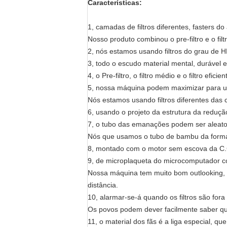
Características:
1, camadas de filtros diferentes, fasters do 
Nosso produto combinou o pre-filtro e o fil
2, nós estamos usando filtros do grau de H
3, todo o escudo material mental, durável e
4, o Pre-filtro, o filtro médio e o filtro ef
5, nossa máquina podem maximizar para usa
Nós estamos usando filtros diferentes das 
6, usando o projeto da estrutura da reduçã
7, o tubo das emanações podem ser aleator
Nós que usamos o tubo de bambu da forma e
8, montado com o motor sem escova da C.C
9, de microplaqueta do microcomputador cont
Nossa máquina tem muito bom outlooking, n
distância.
10, alarmar-se-á quando os filtros são fora
Os povos podem dever facilmente saber quan
11, o material dos fãs é a liga especial, qu