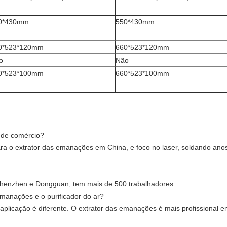
0*430mm
550*430mm
0*523*120mm
660*523*120mm
o
Não
0*523*100mm
660*523*100mm
 de comércio?
ara o extrator das emanações em China, e foco no laser, soldando a
 Shenzhen e Dongguan, tem mais de 500 trabalhadores.
emanações e o purificador do ar?
a aplicação é diferente. O extrator das emanações é mais profissiona