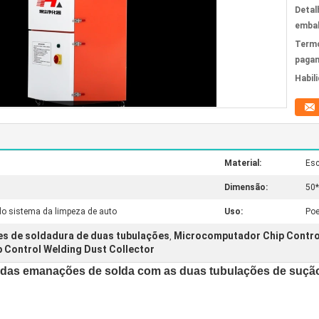
Detal
emba
Term
paga
Habil
Material:
Esc
Dimensão:
50
 do sistema da limpeza de auto
Uso:
Poe
s de soldadura de duas tubulações
Microcomputador Chip Contro
,
Control Welding Dust Collector
or das emanações de solda com as duas tubulações de suçã