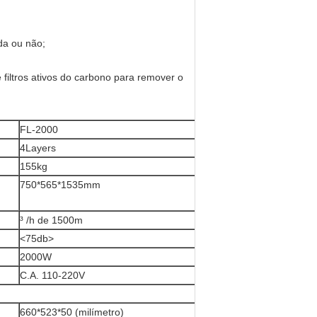
ída ou não;
 filtros ativos do carbono para remover o
FL-2000
4Layers
155kg
750*565*1535mm
³ /h de 1500m
<75db>
2000W
C.A. 110-220V
660*523*50 (milímetro)