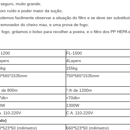
e seguro, muito grande;
ixo ruído e poder maior da sução;
odemos facilmente observar a situação do filtro e se deve ser substitu
 removedor do cheiro mau, e uma prova de fogo;
ogo, gritamos o bolso para recolher a poeira, e o filtro dos PP HEPA e
-1200
FL-1500
ayers
4Layers
6kg
155kg
0*565*1535mm
750*565*1535mm
/h de 800m
³ /h de 1200m
7db>
<70db>
0W
1300W
A. 110-220V
C.A. 110-220V
ado)
0*523*50 (milímetro)
660*523*50 (milímetro)