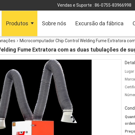
Vendas e Suporte :
86-0755-83966998
Produtos
Sobre nós
Excursão da fábrica
manações
Microcomputador Chip Control Welding Fume Extratora com
elding Fume Extratora com as duas tubulações de su
Detal
Lugar
Marca
Certif
Númer
Cond
Quant
ordem
Preço