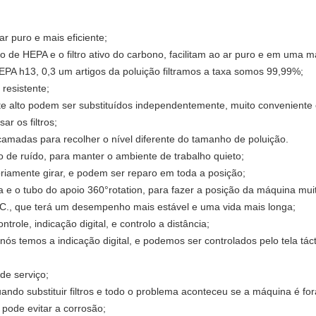
ar puro e mais eficiente;
tro de HEPA e o filtro ativo do carbono, facilitam ao ar puro e em uma
EPA h13, 0,3 um artigos da poluição filtramos a taxa somos 99,99%;
 resistente;
iciente alto podem ser substituídos independentemente, muito conveniente e
r os filtros;
camadas para recolher o nível diferente do tamanho de poluição.
o de ruído, para manter o ambiente de trabalho quieto;
iamente girar, e podem ser reparo em toda a posição;
 o tubo do apoio 360°rotation, para fazer a posição da máquina muito 
., que terá um desempenho mais estável e uma vida mais longa;
role, indicação digital, e controlo a distância;
ós temos a indicação digital, e podemos ser controlados pelo tela tá
 de serviço;
do substituir filtros e todo o problema aconteceu se a máquina é for
e pode evitar a corrosão;