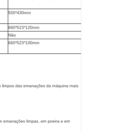
550*430mm
660*523*120mm
Não
660*523*100mm
nos limpos das emanações da máquina mais
l em emanações limpas, em poeira e em