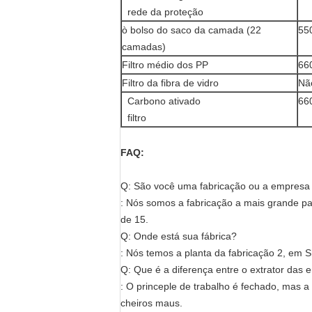
rede da proteção
ò bolso do saco da camada (22
55
camadas)
Filtro médio dos PP
66
Filtro da fibra de vidro
Nã
Carbono ativado
66
filtro
FAQ:
Q: São você uma fabricação ou a empresa
: Nós somos a fabricação a mais grande p
de 15.
Q: Onde está sua fábrica?
: Nós temos a planta da fabricação 2, em
Q: Que é a diferença entre o extrator das 
: O princeple de trabalho é fechado, mas 
cheiros maus.