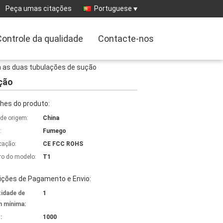
Peça umas citações
Portuguese
Controle da qualidade
Contacte-nos
 as duas tubulações de sução
ção
hes do produto:
 de origem:
China
:
Fumego
icação:
CE FCC ROHS
o do modelo:
T1
ições de Pagamento e Envio:
idade de
1
 mínima:
:
1000