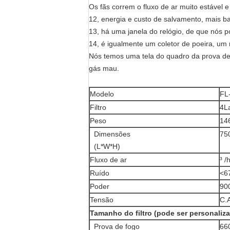
Os fãs correm o fluxo de ar muito estável 
12, energia e custo de salvamento, mais ba
13, há uma janela do relógio, de que nós p
14, é igualmente um coletor de poeira, um
Nós temos uma tela do quadro da prova de f
gás mau.
Modelo
FL
Filtro
4L
Peso
14
Dimensões
75
(L*W*H)
Fluxo de ar
³ 
Ruído
<6
Poder
90
Tensão
C.
Tamanho do filtro (pode ser personaliz
Prova de fogo
66