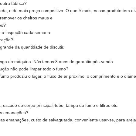
utra fábrica?
da, e do mais preço competitivo. O que é mais, nosso produto tem diver
 remover os cheiros maus e
bo?
sa à inspeção cada semana.
icação?
grande da quantidade de discutir.
longa da máquina. Nós temos 8 anos de garantia pós-venda.
ução não pode limpar todo o fumo?
o fumo produziu o lugar, o fluxo de ar próximo, o comprimento e o diâme
, escudo do corpo principal, tubo, tampa do fumo e filtros etc.
das emanações?
das emanações, custo de salvaguarda, conveniente usar-se, para areja