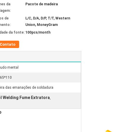
hes da
Pacote de madeira
lagem:
os de
L/C, D/A, D/P, T/T, Western
mento:
Union, MoneyGram
idade da fonte:
100pcs/month
Contato
udo mental
*65*110
ira das emanações de soldadura
l Welding Fume Extratora
,
o