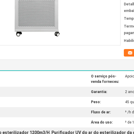
Detal
emba
Tempo
Term
paga
Habil
O serviço pós-
Apoio
venda forneceu:
Garantia:
2 an
Peso:
45 q
Fluxo de ar:
³ /h 
Área do uso:
² de
do esterilizador 1200m3/H
Purificador UV do ar do esterilizador da
,