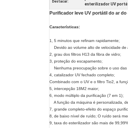
Destacar:
esterilizador UV portá
Purificador leve UV portátil do ar d
Características:
1, 5 minutos que refinam rapidamente;
Devido ao volume alto de velocidade de ar
2, grau dos filtros H13 da fibra de vidro;
3, proteção do escapamento;
Nenhuma preocupação sobre o uso das c
4,
catalizador UV
fechado completo
;
Combinado com o UV e o filtro Tio2, a funç
5, intercepção 18M2 maior;
6, modo múltiplo da purificação (7 em 1)
;
A função da máquina é personalizada, de 
7, grande completo-efeito do espaço purifi
8, de baixo nível de ruído; O ruído será 
9, taxa do esterilizador são mais de 99,99%