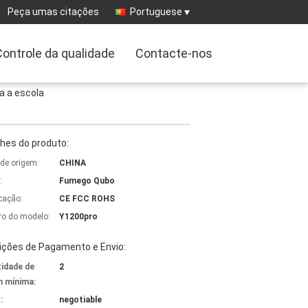
Peça umas citações
Portuguese
Controle da qualidade
Contacte-nos
a a escola
hes do produto:
 de origem:
CHINA
:
Fumego Qubo
icação:
CE FCC ROHS
o do modelo:
Y1200pro
ições de Pagamento e Envio:
idade de
2
 mínima:
:
negotiable