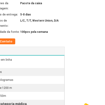
hes da
Pacote da caixa
lagem:
 de entrega:
5-8 dias
os de
L/C, T/T, Western Union, D/A
mento:
idade da fonte:
100pcs pela semana
Contato
 em linha
os
uilogramas
de 1200 m
 150m
 categoria médica
,