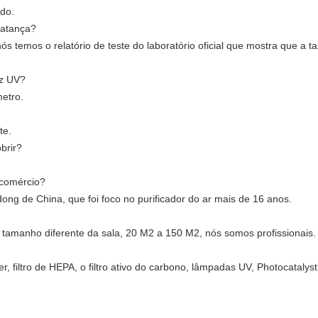
do.
matança?
 temos o relatório de teste do laboratório oficial que mostra que a t
uz UV?
etro.
te.
brir?
 comércio?
ng de China, que foi foco no purificador do ar mais de 16 anos.
 tamanho diferente da sala, 20 M2 a 150 M2, nós somos profissionais.
r, filtro de HEPA, o filtro ativo do carbono, lâmpadas UV, Photocatalys