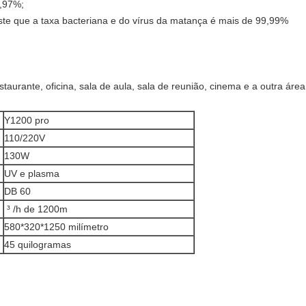
9,97%;
te que a taxa bacteriana e do vírus da matança é mais de 99,99%
 restaurante, oficina, sala de aula, sala de reunião, cinema e a outra área
Y1200 pro
110/220V
130W
UV e plasma
DB 60
³ /h de 1200m
580*320*1250 milímetro
45 quilogramas