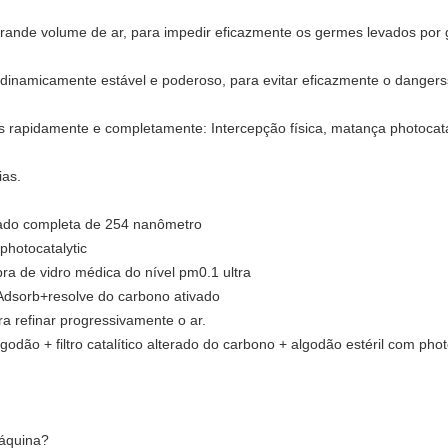
grande volume de ar, para impedir eficazmente os germes levados por 
 dinamicamente estável e poderoso, para evitar eficazmente o danger
ais rapidamente e completamente: Intercepção física, matança photoca
ias.
ado completa de 254 nanômetro
hotocatalytic
 de vidro médica do nível pm0.1 ultra
dsorb+resolve do carbono ativado
ra refinar progressivamente o ar.
odão + filtro catalítico alterado do carbono + algodão estéril com pho
máquina?